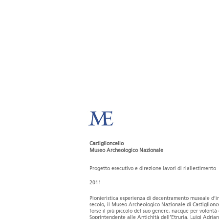
Castiglioncello
Museo Archeologico Nazionale
Progetto esecutivo e direzione lavori di riallestimento
2011
Pionieristica esperienza di decentramento museale d’in
secolo, il Museo Archeologico Nazionale di Castiglionce
forse il più piccolo del suo genere, nacque per volontà 
Soprintendente alle Antichità dell’Etruria, Luigi Adria