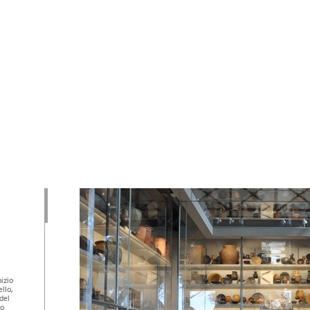
izio
llo,
del
no