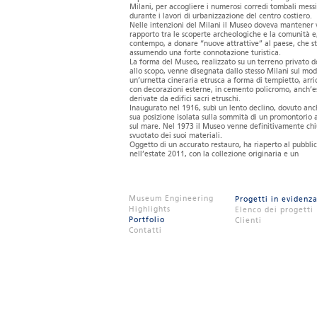
Milani, per accogliere i numerosi corredi tombali messi
durante i lavori di urbanizzazione del centro costiero.
Nelle intenzioni del Milani il Museo doveva mantener v
rapporto tra le scoperte archeologiche e la comunità e,
contempo, a donare “nuove attrattive” al paese, che s
assumendo una forte connotazione turistica.
La forma del Museo, realizzato su un terreno privato 
allo scopo, venne disegnata dallo stesso Milani sul mod
un’urnetta cineraria etrusca a forma di tempietto, arri
con decorazioni esterne, in cemento policromo, anch’e
derivate da edifici sacri etruschi.
Inaugurato nel 1916, subì un lento declino, dovuto anc
sua posizione isolata sulla sommità di un promontorio 
sul mare. Nel 1973 il Museo venne definitivamente chi
svuotato dei suoi materiali.
Oggetto di un accurato restauro, ha riaperto al pubbli
nell’estate 2011, con la collezione originaria e un
allestimento completamente rinnovato.
Partendo dall’idea di considerare l’edificio e i reperti
un’unica entità non separabile, il progetto ha abbando
tipologia tradizionale delle teche scatolari, a favore di
Museum Engineering
Progetti in evidenz
un’unica grande teca a tenuta, invertendo il rapporto
Highlights
usualmente stabilito tra visitatore e oggetto. Come un
Elenco dei progetti
seconda pelle la teca protegge gli oggetti posti su teor
Portfolio
Clienti
mensole continue, mantenendo il microclima del volu
Contatti
espositivo entro parametri di umidità relativa stabiliti.
perfetta trasparenza consente di ammirare la collezio
lasciando a vista gli elementi architettonici dell’edific
ad essa indissolubilmente legato.