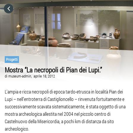
HOME
CATEGORIE
VAI A
Progetti
Mostra “La necropoli di Pian dei Lupi.”
VISITA IL SITO
di
museum-admin,
aprile 18, 2012
L’ampia e ricca necropoli di epoca tardo-etrusca in località Pian dei
Lupi – nell’entroterra di Castiglioncello – rinvenuta fortuitamente e
successivamente scavata sistematicamente, è stata oggetto di una
mostra archeologica allestita nel 2004 nel piccolo centro di
Castelnuovo della Misericordia, a pochi km di distanza da sito
archeologico.