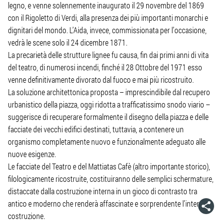
legno, e venne solennemente inaugurato il 29 novembre del 1869
con il Rigoletto di Verdi, alla presenza dei più importanti monarchi e
dignitari del mondo. L’Aida, invece, commissionata per l’occasione,
vedrà le scene solo il 24 dicembre 1871.
La precarietà delle strutture lignee fu causa, fin dai primi anni di vita
del teatro, di numerosi incendi, finché il 28 Ottobre del 1971 esso
venne definitivamente divorato dal fuoco e mai più ricostruito.
La soluzione architettonica proposta – imprescindibile dal recupero
urbanistico della piazza, oggi ridotta a trafficatissimo snodo viario –
suggerisce di recuperare formalmente il disegno della piazza e delle
facciate dei vecchi edifici destinati, tuttavia, a contenere un
organismo completamente nuovo e funzionalmente adeguato alle
nuove esigenze.
Le facciate del Teatro e del Mattiatas Cafè (altro importante storico),
filologicamente ricostruite, costituiranno delle semplici schermature,
distaccate dalla costruzione interna in un gioco di contrasto tra
antico e moderno che renderà affascinate e sorprendente l’intera
costruzione.