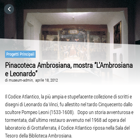
HOME
CATEGORIE
VAI A
Progetti Principali
Pinacoteca Ambrosiana, mostra “L’Ambrosiana
e Leonardo”
VISITA IL SITO
di
museum-admin,
aprile 18, 2012
Il Codice Atlantico, la più ampia e stupefacente collezione di scritti e
disegni di Leonardo da Vinci, fu allestito nel tardo Cinquecento dallo
scultore Pompeo Leoni (1533-1608). Dopo un storia avventurosa e
tormentata, dall’ultimo restauro avvenuto nel 1968 ad opera del
laboratorio di Grottaferrata, il Codice Atlantico riposa nella Sala del
Tesoro della Biblioteca Ambrosiana.